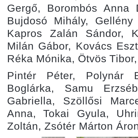
Gergő, Borombós Anna 
Bujdosó Mihály, Gellény
Kapros Zalán Sándor, K
Milán Gábor, Kovács Eszt
Réka Mónika, Ötvös Tibor,
Pintér Péter, Polynár
Boglárka, Samu Erzsébe
Gabriella, Szöllősi Mar
Anna, Tokai Gyula, Uhr
Zoltán, Zsótér Márton Áro