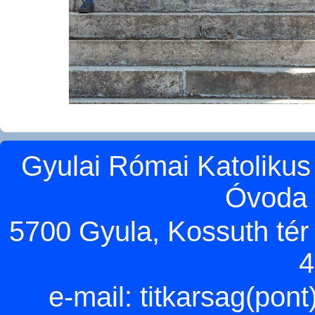
Gyulai Római Katolikus
Óvoda 
5700 Gyula, Kossuth tér 5
4
e-mail:
titkarsag(pon