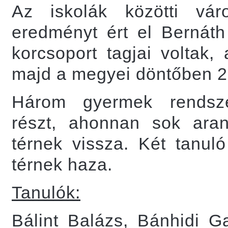
Az iskolák közötti vár
eredményt ért el Bernáth 
korcsoport tagjai voltak,
majd a megyei döntőben 2.
Három gyermek rendsze
részt, ahonnan sok ara
térnek vissza. Két tanuló
térnek haza.
Tanulók:
Bálint Balázs, Bánhidi Ga