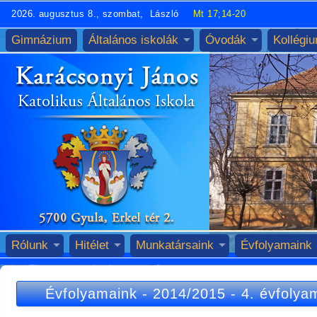
2026. augusztus 8., szombat, László
Mt 17;14-20
Gimnázium
Általános iskolák
Óvodák
Kollégi
Rólunk
Hitélet
Munkatársaink
Évfolyamaink
Évfolyamaink
-
2014/2015
-
4. évfolya