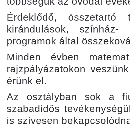
többségük az óvodai éveket
Érdeklődő, összetartó
kirándulások, színház
programok által összeková
Minden évben matemati
rajzpályázatokon veszünk
érünk el.
Az osztályban sok a fi
szabadidős tevékenységü
is szívesen bekapcsolódn