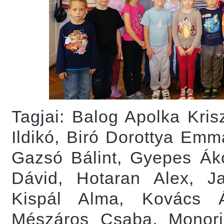
Tagjai: Balog Apolka Kris
Ildikó, Biró Dorottya Em
Gazsó Bálint, Gyepes Á
Dávid, Hotaran Alex, J
Kispál Alma, Kovács 
Mészáros Csaba, Monori 