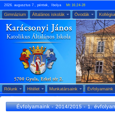
2026. augusztus 7., péntek, Ibolya
Mt 16;24-28
Gimnázium
Általános iskolák
Óvodák
Kollégi
Rólunk
Hitélet
Munkatársaink
Évfolyamaink
Évfolyamaink
-
2014/2015
-
1. évfolya