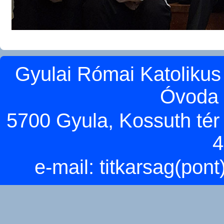
Gyulai Római Katolikus
Óvoda 
5700 Gyula, Kossuth tér 5
4
e-mail:
titkarsag(pon