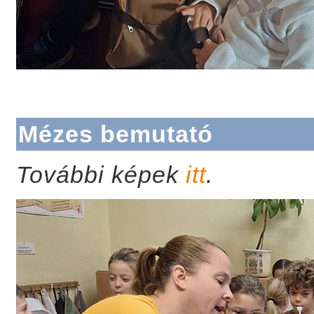
Mézes bemutató
További képek
itt
.