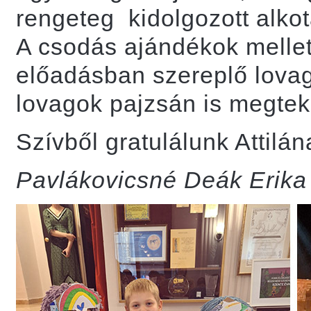
rengeteg kidolgozott alkotás
A csodás ajándékok mellet
előadásban szereplő lovago
lovagok pajzsán is megtek
Szívből gratulálunk Attil
Pavlákovicsné Deák Erika 