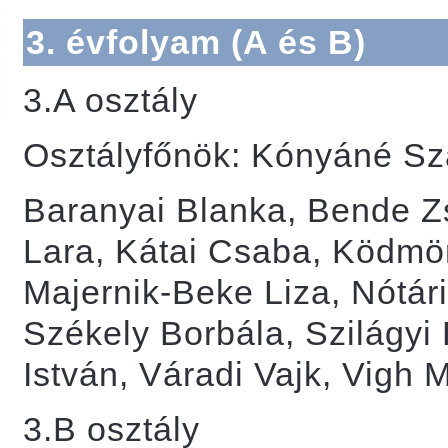
3. évfolyam (A és B)
3.A osztály
Osztályfőnök: Kónyáné Sz
Baranyai Blanka, Bende Z
Lara, Kátai Csaba, Ködmö
Majernik-Beke Liza, Nótári
Székely Borbála, Szilágyi
István, Váradi Vajk, Vigh 
3.B osztály