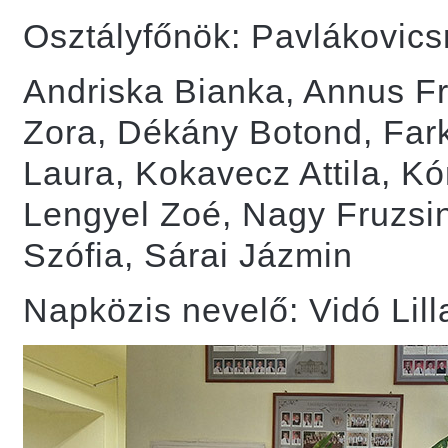
Osztályfőnök: Pavlákovic
Andriska Bianka, Annus Fr
Zora, Dékány Botond, Far
Laura, Kokavecz Attila, 
Lengyel Zoé, Nagy Fruzsi
Szófia, Sárai Jázmin
Napközis nevelő: Vidó Lill