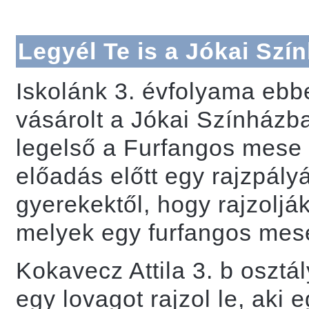
Legyél Te is a Jókai Szí
Iskolánk 3. évfolyama ebb
vásárolt a Jókai Színházb
legelső a Furfangos mese 
előadás előtt egy rajzpályá
gyerekektől, hogy rajzoljá
melyek egy furfangos mes
Kokavecz Attila 3. b osztá
egy lovagot rajzol le, aki 