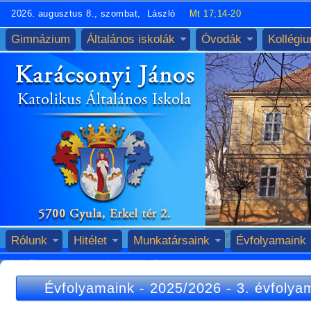
2026. augusztus 8., szombat, László
Mt 17;14-20
Gimnázium
Általános iskolák
Óvodák
Kollégi
Rólunk
Hitélet
Munkatársaink
Évfolyamaink
Évfolyamaink
-
2025/2026
-
3. évfolya