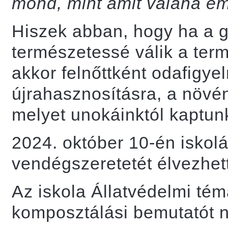
mond, mint amit valaha em
Hiszek abban, hogy ha a 
természetessé válik a term
akkor felnőttként odafigy
újrahasznosításra, a növén
melyet unokáinktól kaptun
2024. október 10-én iskolá
vendégszeretetét élvezhett
Az iskola Állatvédelmi té
komposztálási bemutatót 