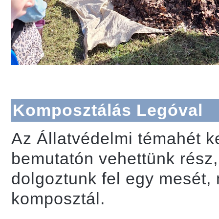
Komposztálás Legóval
Az Állatvédelmi témahét k
bemutatón vehettünk rész,
dolgoztunk fel egy mesét, 
komposztál.