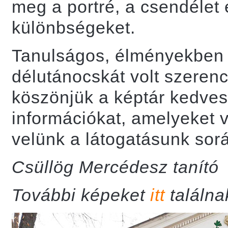
meg a portré, a csendélet é
különbségeket.
Tanulságos, élményekben 
délutánocskát volt szerenc
köszönjük a képtár kedve
információkat, amelyeket 
velünk a látogatásunk sor
Csüllög Mercédesz tanító
További képeket
itt
találna