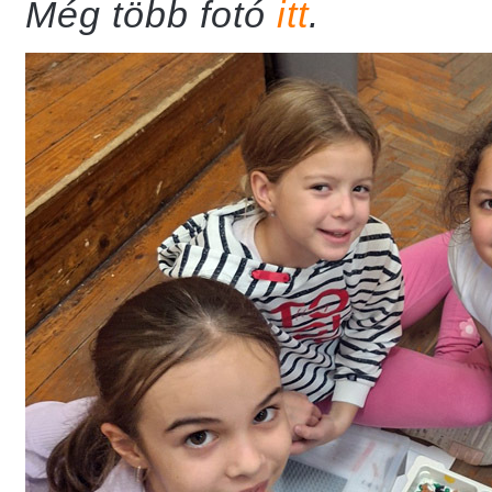
Még több fotó
itt
.