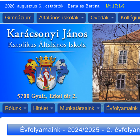
2026. augusztus 6., csütörtök, Berta és Bettina
Mt 17;1-9
Gimnázium
Általános iskolák
Óvodák
Kollégi
Rólunk
Hitélet
Munkatársaink
Évfolyamaink
Évfolyamaink
-
2024/2025
-
2. évfolya