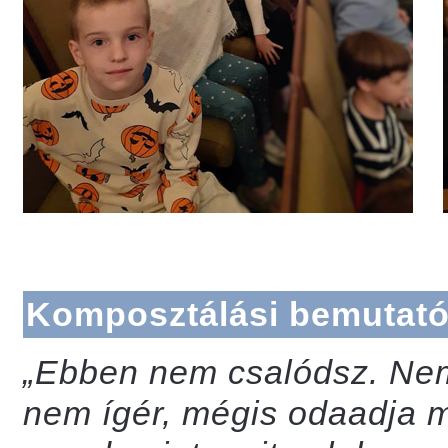
Komposztálási bemutató
„Ebben nem csalódsz. Nem
nem ígér, mégis odaadja m