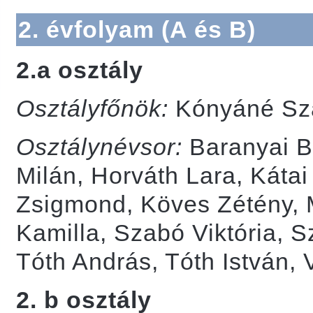
2. évfolyam (A és B)
2.a osztály
Osztályfőnök:
Kónyáné Szá
Osztálynévsor:
Baranyai B
Milán, Horváth Lara, Kát
Zsigmond, Köves Zétény, M
Kamilla, Szabó Viktória, S
Tóth András, Tóth István, 
2. b osztály