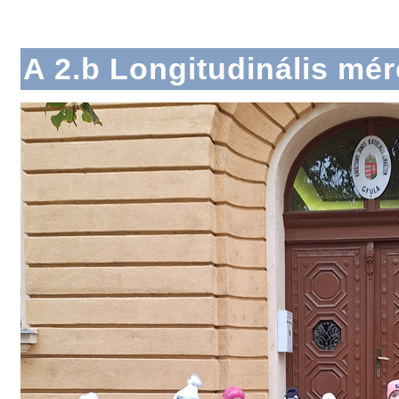
A 2.b Longitudinális mé