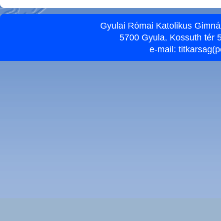
Gyulai Római Katolikus Gimnáz
5700 Gyula, Kossuth tér 5
e-mail:
titkarsag(