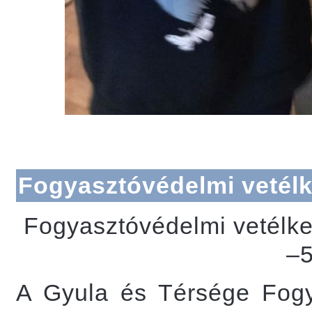
Fogyasztóvédelmi vetél
Fogyasztóvédelmi vetélked
–5
A Gyula és Térsége Fogy