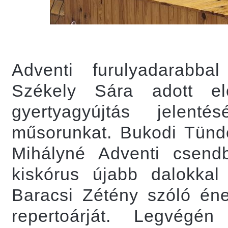
Adventi furulyadarabba
Székely Sára adott el
gyertyagyújtás jelenté
műsorunkat. Bukodi Tün
Mihályné Adventi csend
kiskórus újabb dalokkal
Baracsi Zétény szóló éne
repertoárját. Legvég