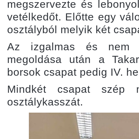
megszervezte és lebonyolí
vetélkedőt. Előtte egy vál
osztályból melyik két csapa
Az izgalmas és nem ki
megoldása után a Takaré
borsok csapat pedig IV. hel
Mindkét csapat szép n
osztálykasszát.