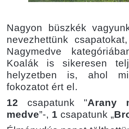
Nagyon büszkék vagyunk
nevezhettünk csapatokat
Nagymedve kategóriába
Koalák is sikeresen telj
helyzetben is, ahol m
fokozatot ért el.
12
csapatunk "
Arany 
medve
”-,
1
csapatunk „
Br