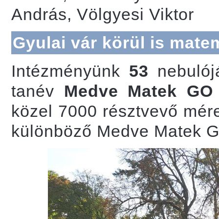
András, Völgyesi Viktor
Gyulai vár körül is mate
Intézményünk
53
nebulójá
tanév
Medve Matek GO
közel 7000 résztvevő mér
különböző Medve Matek G