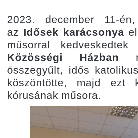
2023. december 11-én,
az
Idősek karácsonya
el
műsorral kedveskedtek
Közösségi Házban
me
összegyűlt, idős katoliku
köszöntötte, majd ezt k
kórusának műsora.