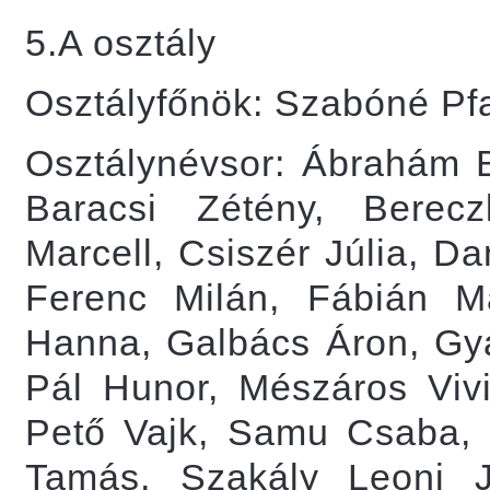
5.A osztály
Osztályfőnök: Szabóné Pfa
Osztálynévsor: Ábrahám 
Baracsi Zétény, Berec
Marcell, Csiszér Júlia, D
Ferenc Milán, Fábián Má
Hanna, Galbács Áron, Gyar
Pál Hunor, Mészáros Viv
Pető Vajk, Samu Csaba, S
Tamás, Szakály Leoni J