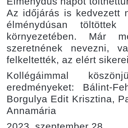
Élménydús napot tölthettünk
Az időjárás is kedvezett
élménydúsan töltötte
környezetében. Már mo
szeretnének nevezni, va
felkeltették, az elért sikere
Kollégáimmal köszö
eredményeket: Bálint-Feh
Borgulya Edit Krisztina, 
Annamária
2023. szeptember 28.