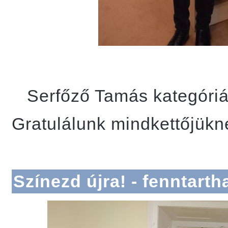
Serfőző Tamás kategóriájá
Gratulálunk mindkettőjükn
Színezd újra! - fenntarth