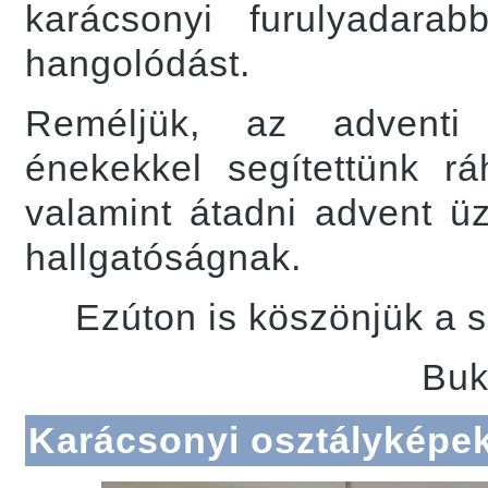
karácsonyi furulyadara
hangolódást.
Reméljük, az adventi 
énekekkel segítettünk r
valamint átadni advent ü
hallgatóságnak.
Ezúton is köszönjük a 
Buk
Karácsonyi osztályképe