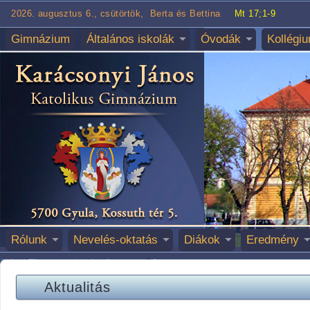
2026. augusztus 6., csütörtök, Berta és Bettina
Mt 17;1-9
Gimnázium
Általános iskolák
Óvodák
Kollégi
Rólunk
Nevelés-oktatás
Diákok
Eredmény
Aktualitás