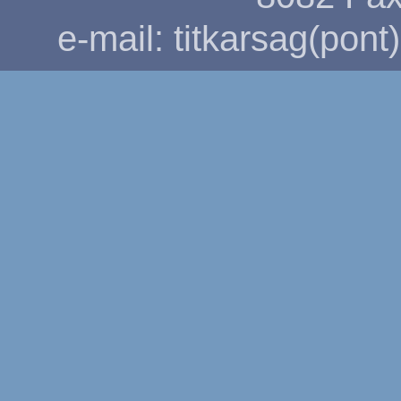
e-mail: titkarsag(pon