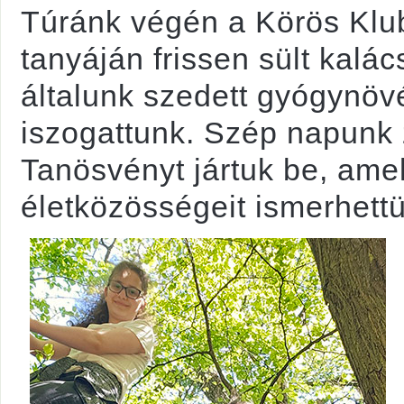
Túránk végén a Körös Klu
tanyáján frissen sült kalá
általunk szedett gyógynöv
iszogattunk. Szép napunk
Tanösvényt jártuk be, amel
életközösségeit ismerhett