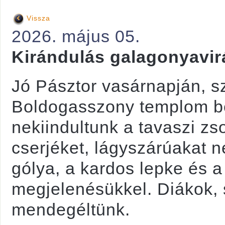
Vissza
2026. május 05.
Kirándulás galagonyavi
Jó Pásztor vasárnapján, s
Boldogasszony templom bej
nekiindultunk a tavaszi zs
cserjéket, lágyszárúakat n
gólya, a kardos lepke és a
megjelenésükkel. Diákok, 
mendegéltünk.