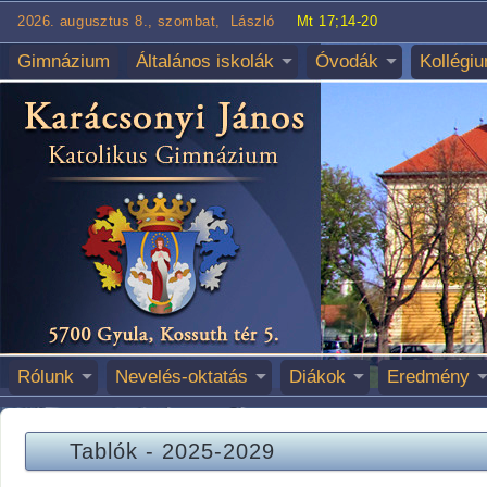
2026. augusztus 8., szombat, László
Mt 17;14-20
Gimnázium
Általános iskolák
Óvodák
Kollégi
Rólunk
Nevelés-oktatás
Diákok
Eredmény
Tablók
-
2025-2029