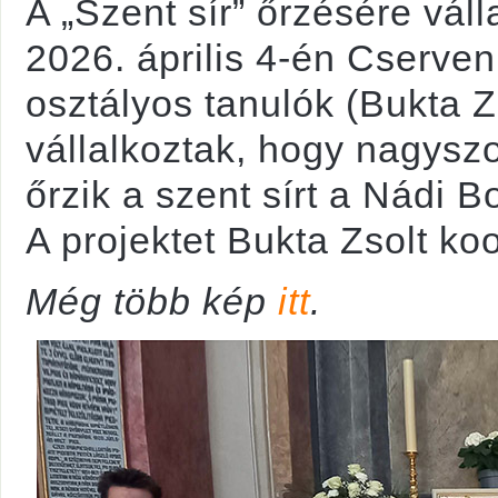
A „Szent sír” őrzésére váll
2026. április 4-én Cserve
osztályos tanulók (Bukta Z
vállalkoztak, hogy nagyszo
őrzik a szent sírt a Nádi
A projektet Bukta Zsolt koo
Még több kép
itt
.