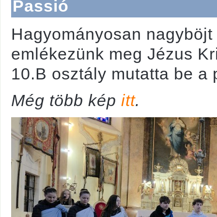
Passió
Hagyományosan nagyböjt u
emlékezünk meg Jézus Kri
10.B osztály mutatta be a 
Még több kép
itt
.