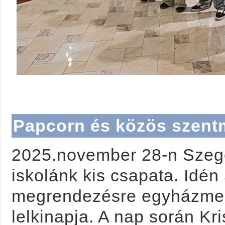
Papcorn és közös szent
2025.november 28-n Szeged
iskolánk kis csapata. Idén
megrendezésre egyházmeg
lelkinapja. A nap során Kr