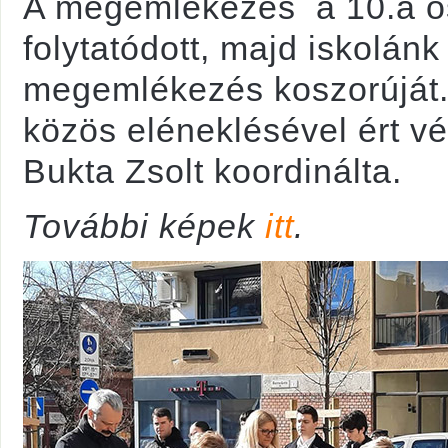
A megemlékezés a 10.a o
folytatódott, majd iskolán
megemlékezés koszorúját
közös eléneklésével ért vé
Bukta Zsolt koordinálta.
További képek
itt
.