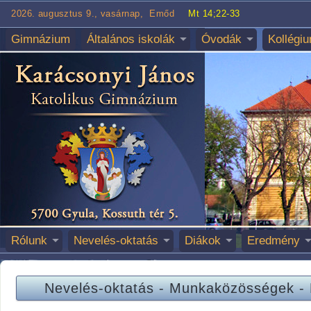
2026. augusztus 9., vasárnap, Emőd
Mt 14;22-33
Gimnázium
Általános iskolák
Óvodák
Kollégi
Rólunk
Nevelés-oktatás
Diákok
Eredmény
Nevelés-oktatás
-
Munkaközösségek
-