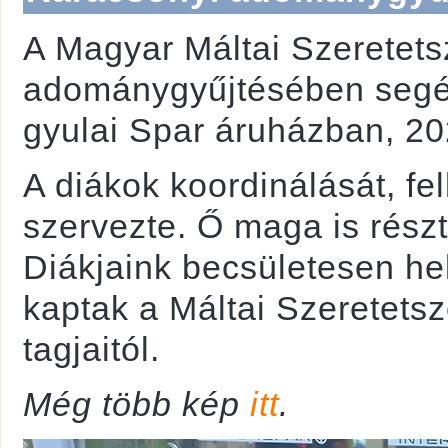
A Magyar Máltai Szeretets
adománygyűjtésében segéd
gyulai Spar áruházban, 2
A diákok koordinálását, fel
szervezte. Ő maga is rész
Diákjaink becsületesen hel
kaptak a Máltai Szeretetszo
tagjaitól.
Még több kép
itt
.