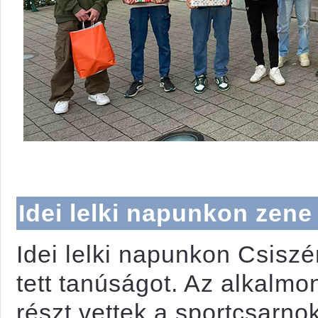
Idei lelki napunkon zene
Idei lelki napunkon Csiszé
tett tanúságot. Az alkalmo
részt vettek a sportcsarno