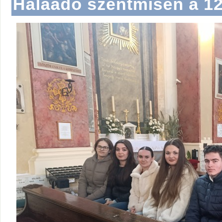
Hálaadó szentmisén a 1