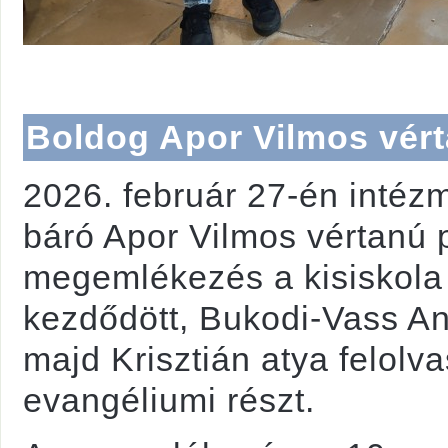
Boldog Apor Vilmos vér
2026. február 27-én inté
báró Apor Vilmos vértanú 
megemlékezés a kisiskola
kezdődött, Bukodi-Vass An
majd Krisztián atya felolva
evangéliumi részt.