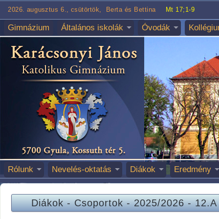
2026. augusztus 6., csütörtök, Berta és Bettina
Mt 17;1-9
Gimnázium
Általános iskolák
Óvodák
Kollégi
Rólunk
Nevelés-oktatás
Diákok
Eredmény
Diákok
-
Csoportok
-
2025/2026
-
12.A