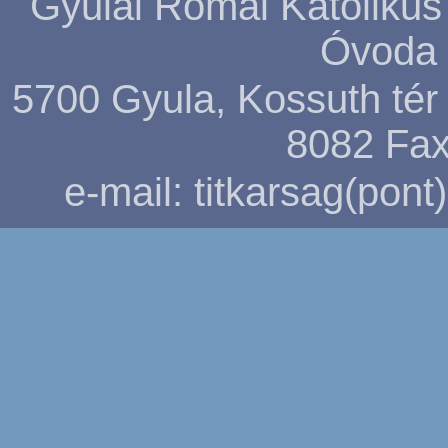
Gyulai Római Katolikus
Óvoda 
5700 Gyula, Kossuth tér 5
8082
Fax
e-mail: titkarsag(pon