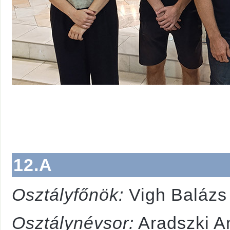
12.A
Osztályfőnök:
Vigh Balázs
Osztálynévsor:
Aradszki A