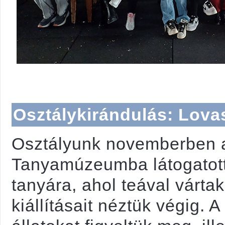
Osztálykirándulás: Lova
Osztályunk novemberben a
Tanyamúzeumba látogatott 
tanyára, ahol teával várt
kiállításait néztük végig. A