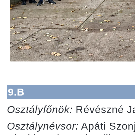
9.B
Osztályfőnök:
Révészné Ja
Osztálynévsor:
Apáti Szonj