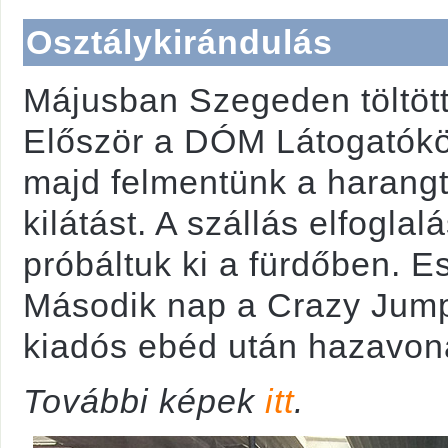
Osztálykirándulás
Májusban Szegeden töltöttü
Először a DÓM Látogatóköz
majd felmentünk a harangt
kilátást. A szállás elfogla
próbáltuk ki a fürdőben. E
Második nap a Crazy Jump 
kiadós ebéd után hazavon
További képek
itt
.