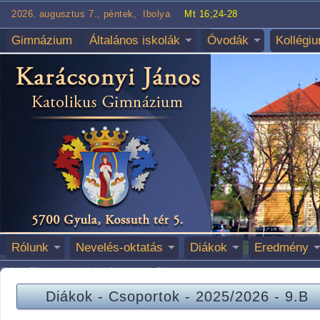
2026. augusztus 7., péntek, Ibolya
Mt 16;24-28
Gimnázium
Általános iskolák
Óvodák
Kollégi
Rólunk
Nevelés-oktatás
Diákok
Eredmény
Diákok
-
Csoportok
-
2025/2026
-
9.B