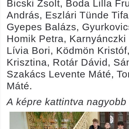
Bicski Zsolt, Boda Lilla F
András, Eszlári Tünde Tif
Gyepes Balázs, Gyurkovics
Homik Petra, Karnyánczki 
Lívia Bori, Ködmön Kristóf
Krisztina, Rotár Dávid, Sán
Szakács Levente Máté, Tor
Máté.
A képre kattintva nagyobb 