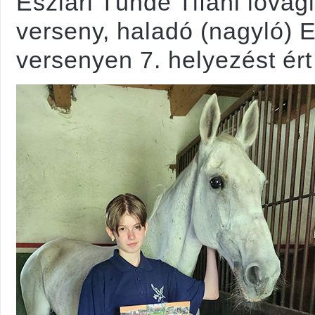
Eszlári Tünde Tifani lova
verseny, haladó (nagyló) E
versenyen 7. helyezést ért 