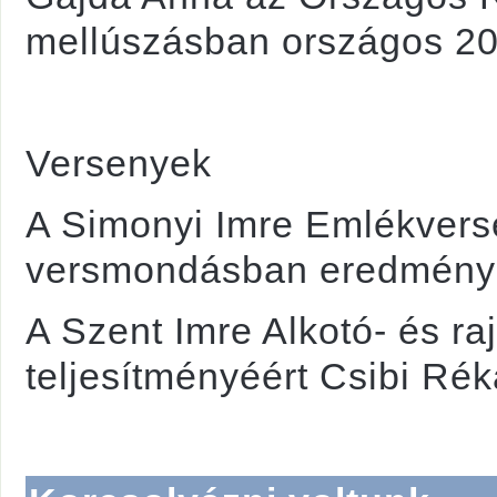
mellúszásban országos 20. 
Versenyek
A Simonyi Imre Emlékverse
versmondásban eredménye
A Szent Imre Alkotó- és r
teljesítményéért Csibi Ré